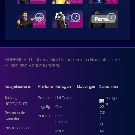
i
i
i
HOPENGSLOT: Arena Slot Online dengan Banyak Game
Pilihan dan Bonus Menarik
Kebijaksanaan
Platform
Kategori
Dukungan
Komunitas
Tentang
Promosi
Hot Games
Instagra
HOPENGSLOT
m
Loyalty
Slots
Responsible
Referral
Live
Gambling
Casino
Pusat Bantuan
Race