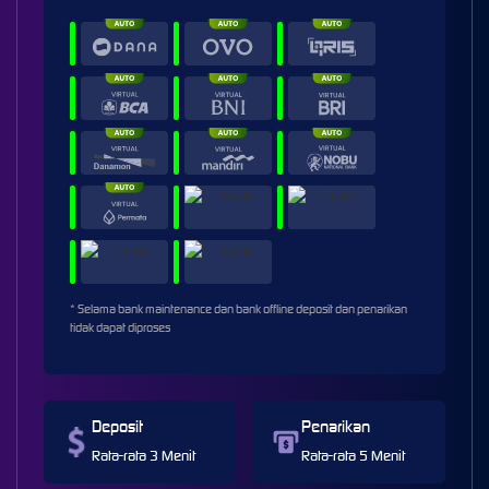
* Selama bank maintenance dan bank offline deposit dan penarikan
tidak dapat diproses
Deposit
Penarikan
Rata-rata 3 Menit
Rata-rata 5 Menit