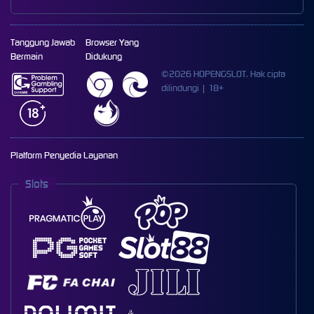
Tanggung Jawab
Browser Yang
Bermain
Didukung
©2026 HOPENGSLOT. Hak cipta
dilindungi | 18+
Platform Penyedia Layanan
Slots