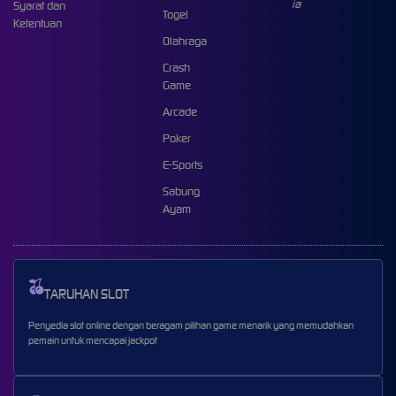
Syarat dan
Togel
Ketentuan
Olahraga
Crash
Game
Arcade
Poker
E-Sports
Sabung
Ayam
TARUHAN SLOT
Penyedia slot online dengan beragam pilihan game menarik yang memudahkan
pemain untuk mencapai jackpot