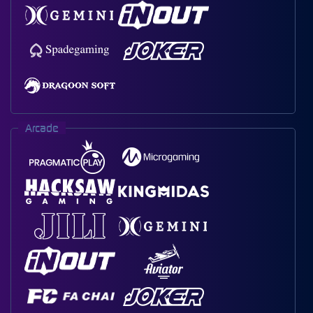
Arcade