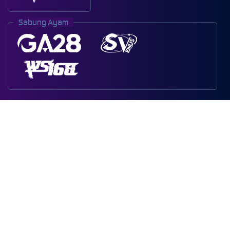
Sabung Ayam