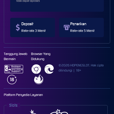
tidak dapat diproses
Deposit
Penarikan
Rata-rata 3 Menit
Rata-rata 5 Menit
Tanggung Jawab
Browser Yang
Bermain
Didukung
©2026 HOPENGSLOT. Hak cipta
dilindungi | 18+
Platform Penyedia Layanan
Slots