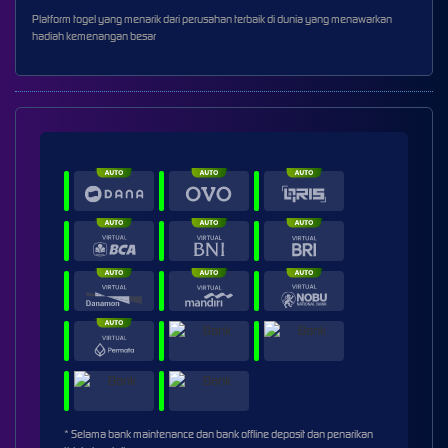
Platform togel yang menarik dari perusahan terbaik di dunia yang menawarkan
hadiah kemenangan besar
* Selama bank maintenance dan bank offline deposit dan penarikan