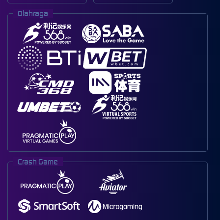
Olahraga
Crash Game