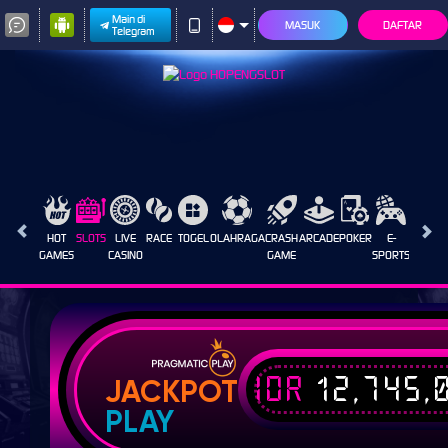
Main di
MASUK
DAFTAR
Telegram
HOT
SLOTS
LIVE
RACE
TOGEL
OLAHRAGA
CRASH
ARCADE
POKER
E-
SABUN
GAMES
CASINO
GAME
SPORTS
AYAM
IDR
12,745,
JACKPOT
PLAY