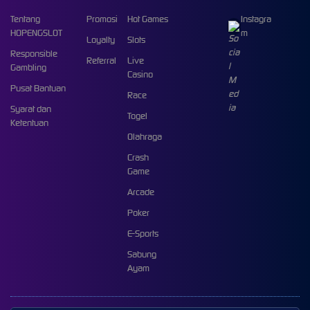
Tentang
Promosi
Hot Games
Instagra
HOPENGSLOT
m
Loyalty
Slots
Responsible
Referral
Live
Gambling
Casino
Pusat Bantuan
Race
Syarat dan
Togel
Ketentuan
Olahraga
Crash
Game
Arcade
Poker
E-Sports
Sabung
Ayam