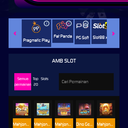
i
i
i
i
i
Facha
Fat Panda
Slot88 x PP
PG Soft
Pragmatic Play
AMB SLOT
Semua
Top
Slots
permainan
20
Mahjong Legend
Mahjong of the White Tiger
Mahjong Legend Xmas
Dino Gems
Mahjong Legacy