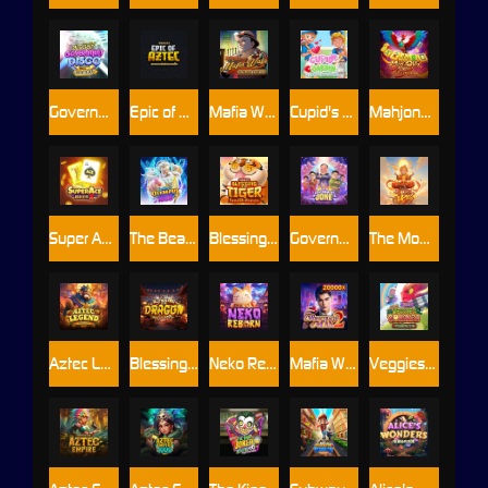
Government Disco
Epic of Aztec
Mafia Ways
Cupid's Garden
Mahjong of the Phoenix
Super Ace X
The Beat of Olympus 1000
Blessing of the Tiger
Government Joke
The Monkey King
Aztec Legend
Blessing of the Dragon
Neko Reborn
Mafia Ways II : Metro Haven Heist
Veggies Bonanza