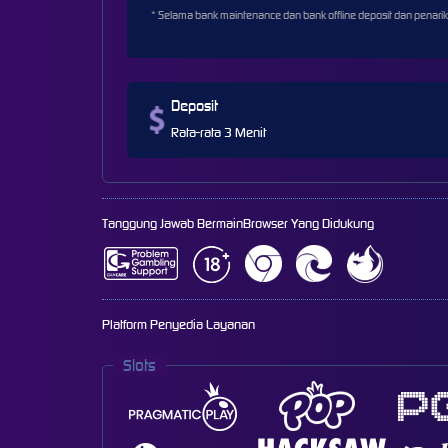
* Selama bank maintenance dan bank offline deposit dan penarik
Deposit
Rata-rata 3 Menit
Tanggung Jawab Bermain
Browser Yang Didukung
Platform Penyedia Layanan
Slots