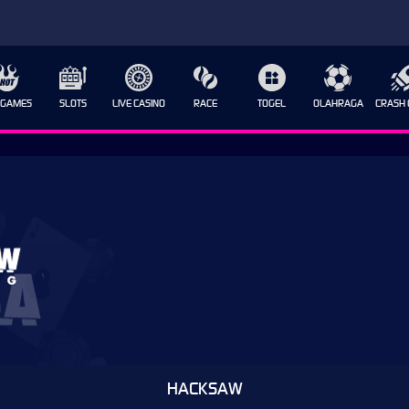
 GAMES
SLOTS
LIVE CASINO
RACE
TOGEL
OLAHRAGA
CRASH
HACKSAW