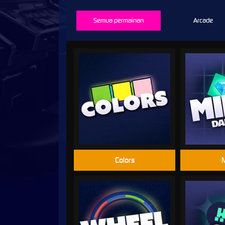
Semua permainan
Arcade
Colors