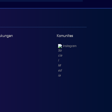
ukungan
Komunitas
Instagram