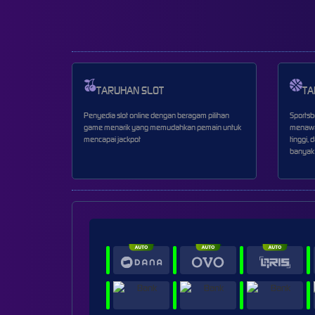
TARUHAN SLOT
TA
Penyedia slot online dengan beragam pilihan
Sportsb
game menarik yang memudahkan pemain untuk
menawar
mencapai jackpot
tinggi,
banyak 