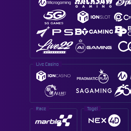
Live Casino
Race
Togel