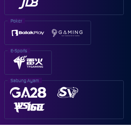
Poker
E-Sports
Sabung Ayam