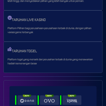
lebih tinggi, dan menyediakan pilihan yang lebih banyak untuk pemain.
TARUHAN LIVE KASINO
Platform Pilihan bagi perusahaan-perusahaan terbaik di dunia, dengan pilihan
variasi game terbanyak
TARUHAN TOGEL
Platform togel yang menarik dari perusahan terbaik di dunia yang menawarkan
hadiah kemenangan besar