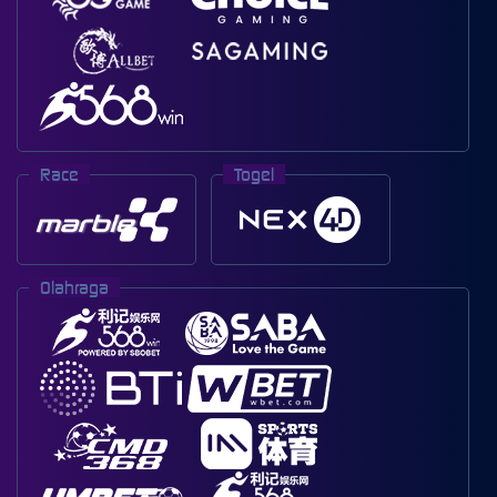
Race
Togel
Olahraga