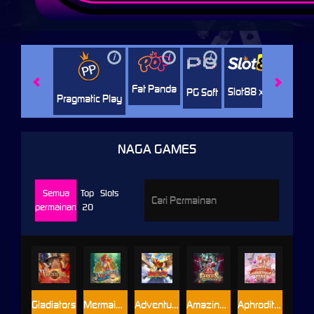
i
i
i
i
i
Facha
Fat Panda
Slot88 x PP
PG Soft
Pragmatic Play
NAGA GAMES
Semua
Top
Slots
permainan
20
Gladiators
Mermaid's Treasure
Adventures Of Caramelo
Amazing Circus
Aphrodite - Goddess of Love