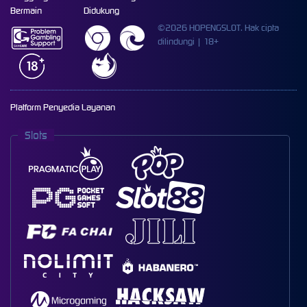
Bermain
Didukung
©2026 HOPENGSLOT. Hak cipta
dilindungi | 18+
Platform Penyedia Layanan
Slots