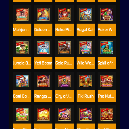
Mahjong Princess
Golden Moon Empire
Neko Riches
Royal Katt
Poker Ways
Jungle Quest
Yeti Boom
Gold Rush Cowboys
Wild Wet Win
Spirit of the Sea
Goal Go Win
Ranger Showdown
City of Jewels
Tiki Rush
The Nutcrackers