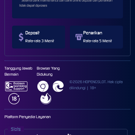
* Selama bank maintenance dan bank offline deposit dan penarikan
tidak dapat diproses
Deposit
Penarikan
Rata-rata 3 Menit
Rata-rata 5 Menit
Tanggung Jawab
Browser Yang
Bermain
Didukung
©2026 HOPENGSLOT. Hak cipta
dilindungi | 18+
Platform Penyedia Layanan
Slots