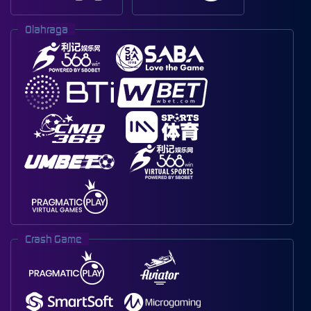
Olahraga
Crash Game