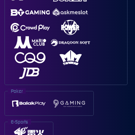
Poker
E-Sports