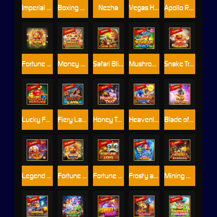
Imperial Majesty
Boxing Fury
Nezha
Vegas Hot Fruit
Apollo Ray of Luck
Fortune Jewels I
Money Dragon
Safari Blitz
Mushroom Bandit
Snake Treasure
Lucky Fortune
Fiery Lava
Honey Trap
Heavenly Fortunes 2
Blade of Fortune
Legend of Nian
Fortune Jewels II
Fortune Lions
Frosty and Flamy
Mining Bonanza