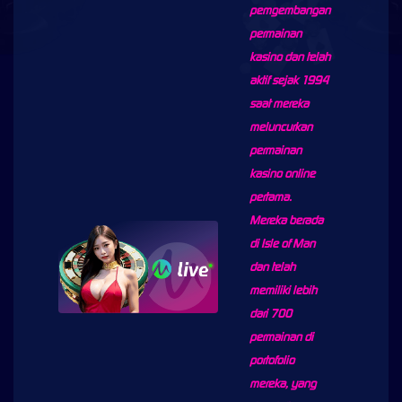
pemgembangan
permainan
kasino dan telah
aktif sejak 1994
saat mereka
meluncurkan
permainan
kasino online
pertama.
Mereka berada
di Isle of Man
dan telah
memiliki lebih
dari 700
permainan di
portofolio
mereka, yang