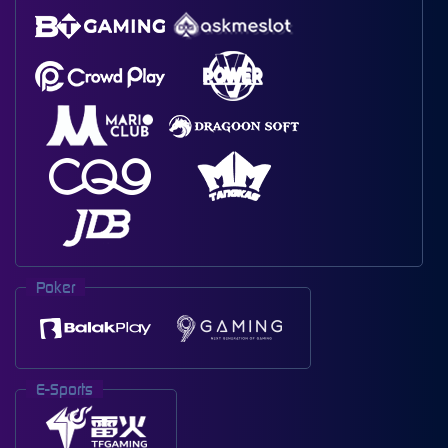
Poker
E-Sports