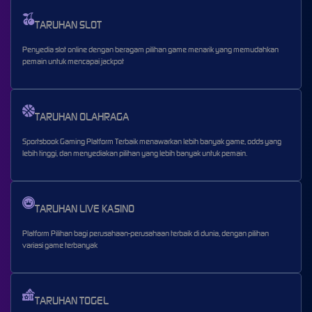
TARUHAN SLOT
Penyedia slot online dengan beragam pilihan game menarik yang memudahkan
pemain untuk mencapai jackpot
TARUHAN OLAHRAGA
Sportsbook Gaming Platform Terbaik menawarkan lebih banyak game, odds yang
lebih tinggi, dan menyediakan pilihan yang lebih banyak untuk pemain.
TARUHAN LIVE KASINO
Platform Pilihan bagi perusahaan-perusahaan terbaik di dunia, dengan pilihan
variasi game terbanyak
TARUHAN TOGEL